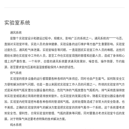
实验室系统
通风系统
是整个实验室设计和建设过程中，规模大、影响广泛的系统之一。通风系统的******与否，
直接对实验室环境、实验人员的身体健康、实验设备的运行维护等方面产生重要影响。实验室
过度负压，通风柜气体泄漏，实验室噪音等问题，一直是困扰实验室工作人员的难题。这些问
题给长期在实验室中工作的人员，甚至工作在实验室周围的管理和后勤人员，造成了身体和心
理上的严重伤害。一个科学、合理的通风系统要求通风效果好、噪音低、操作简便、节约能
源，甚至要求室内压差和温湿度都能保持人体的舒适性。
供气系统
实验室的很多设备的运行都需要各种各样的气体供应，同时也会产生废气。如何既安全又
方便地解决供排气问题，也是一直以来困扰实验室工作人员的问题之一。传统的实验室供气方
式是采用将气瓶安置在仪器设备的旁边，危险气体的气瓶放置在气瓶柜内。排气采用直接排放
到实验室或是通过简易的管道排放到窗外。在实验室的发展过程中，随着实验室仪器设备的增
加，实验室内经常是密布着各种各样的管道和气瓶。这样处理既造成了非常大的安全隐患，也
不美观。正确的实验室供排气的解决方案是把实验室的供排气看作一个系统。这个系统要考虑
到安全性、便利性、日常实验室的管理、气瓶的更换等问题，同时要重点考虑实验室今后的发
展，对于特殊气体还要考虑特殊的技术解决方案。
纯水系统