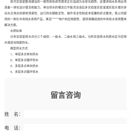
现代实验室整体建设的一致性和协调性需求正日益成为全球化趋势，这要求纯水系统必须
具备一体化设计理念和能力，单台供水的概念已不能完全适应多实验室实验室或实验大楼对多
出水点用水的使用简易性、运行的长期稳定性、操作安全性和成本低廉的综合要求。我公司提
供的一体化中央纯水系统产品，满足******用户的应用趋势，提供准确适用的中央纯水系统整体
解决方案。
水质标准
分析实验室用水共分三个级别：一级水、二级水和三级水。分析实验用水的原水应为饮用
水或适当纯度的水。
典型供水方式
1、单层多点单向供水
2、单层多点循环供水
3、多层多点单向供水
4、多层多点循环供水
留言咨询
姓 名：
电 话：