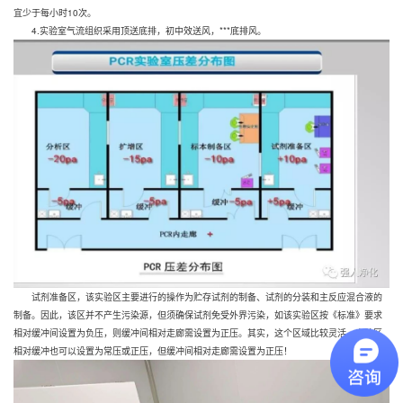
宜少于每小时10次。
4.实验室气流组织采用顶送底排，初中效送风，***底排风。
试剂准备区，该实验区主要进行的操作为贮存试剂的制备、试剂的分装和主反应混合液的
制备。因此，该区并不产生污染源，但须确保试剂免受外界污染，如该实验区按《标准》要求
相对缓冲间设置为负压，则缓冲间相对走廊需设置为正压。其实，这个区域比较灵活，实验区
相对缓冲也可以设置为常压或正压，但缓冲间相对走廊需设置为正压！