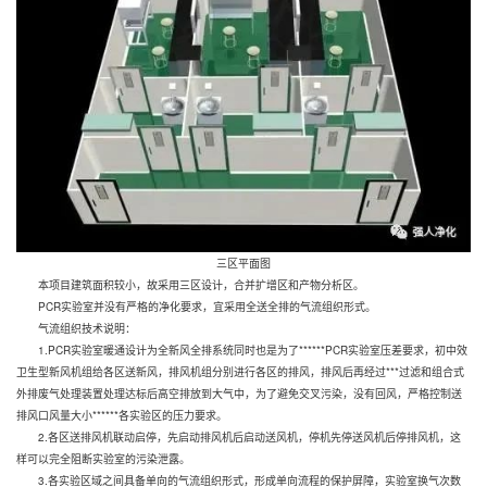
三区平面图
本项目建筑面积较小，故采用三区设计，合并扩增区和产物分析区。
PCR实验室并没有严格的净化要求，宜采用全送全排的气流组织形式。
气流组织技术说明：
1.PCR实验室暖通设计为全新风全排系统同时也是为了******PCR实验室压差要求，初中效
卫生型新风机组给各区送新风，排风机组分别进行各区的排风，排风后再经过***过滤和组合式
外排废气处理装置处理达标后高空排放到大气中，为了避免交叉污染，没有回风，严格控制送
排风口风量大小******各实验区的压力要求。
2.各区送排风机联动启停，先启动排风机后启动送风机，停机先停送风机后停排风机，这
样可以完全阻断实验室的污染泄露。
3.各实验区域之间具备单向的气流组织形式，形成单向流程的保护屏障，实验室换气次数